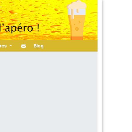
ires
Blog